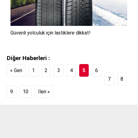
Güvenli yolculuk için lastiklere dikkat!
Diğer
Haberleri :
« Geri
1
2
3
4
5
6
7
8
9
10
İleri »