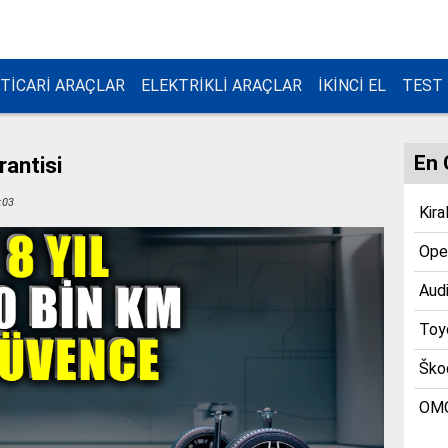
TİCARİ ARAÇLAR
ELEKTRİKLİ ARAÇLAR
İKİNCİ EL
TEST
En 
rantisi
:03
Kira
Opel
Audi
Toyo
Škod
OMO