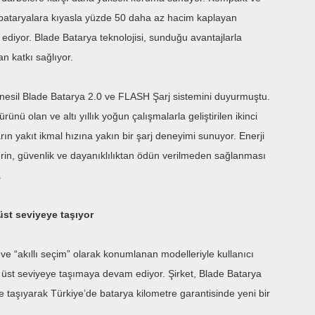
 bataryalara kıyasla yüzde 50 daha az hacim kaplayan
e ediyor. Blade Batarya teknolojisi, sunduğu avantajlarla
n katkı sağlıyor.
nesil Blade Batarya 2.0 ve FLASH Şarj sistemini duyurmuştu.
ünü olan ve altı yıllık yoğun çalışmalarla geliştirilen ikinci
rın yakıt ikmal hızına yakın bir şarj deneyimi sunuyor. Enerji
erin, güvenlik ve dayanıklılıktan ödün verilmeden sağlanması
.
st seviyeye taşıyor
ş ve “akıllı seçim” olarak konumlanan modelleriyle kullanıcı
üst seviyeye taşımaya devam ediyor. Şirket, Blade Batarya
e taşıyarak Türkiye’de batarya kilometre garantisinde yeni bir