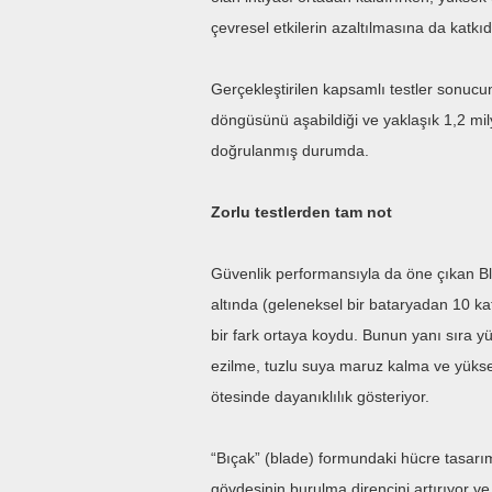
çevresel etkilerin azaltılmasına da katkı
Gerçekleştirilen kapsamlı testler sonucu
döngüsünü aşabildiği ve yaklaşık 1,2 mi
doğrulanmış durumda.
Zorlu testlerden tam not
Güvenlik performansıyla da öne çıkan Bla
altında (geleneksel bir bataryadan 10 ka
bir fark ortaya koydu. Bunun yanı sıra yü
ezilme, tuzlu suya maruz kalma ve yükse
ötesinde dayanıklılık gösteriyor.
“Bıçak” (blade) formundaki hücre tasarı
gövdesinin burulma direncini artırıyor 