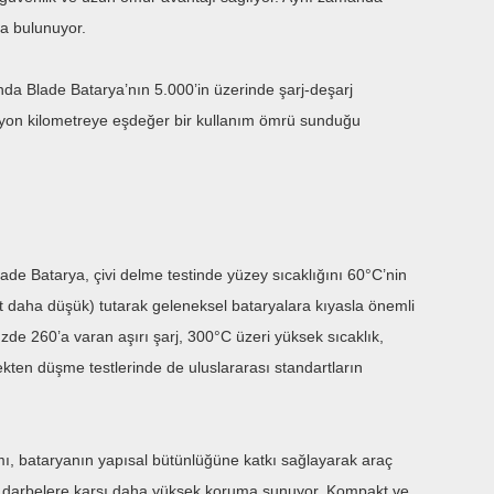
da bulunuyor.
nda Blade Batarya’nın 5.000’in üzerinde şarj-deşarj
lyon kilometreye eşdeğer bir kullanım ömrü sunduğu
de Batarya, çivi delme testinde yüzey sıcaklığını 60°C’nin
t daha düşük) tutarak geleneksel bataryalara kıyasla önemli
zde 260’a varan aşırı şarj, 300°C üzeri yüksek sıcaklık,
kten düşme testlerinde de uluslararası standartların
mı, bataryanın yapısal bütünlüğüne katkı sağlayarak araç
ve darbelere karşı daha yüksek koruma sunuyor. Kompakt ve