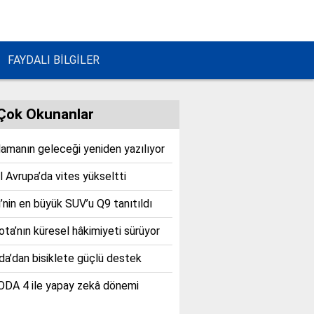
FAYDALI BİLGİLER
Çok Okunanlar
lamanın geleceği yeniden yazılıyor
 Avrupa’da vites yükseltti
’nin en büyük SUV’u Q9 tanıtıldı
ta’nın küresel hâkimiyeti sürüyor
a’dan bisiklete güçlü destek
DA 4 ile yapay zekâ dönemi