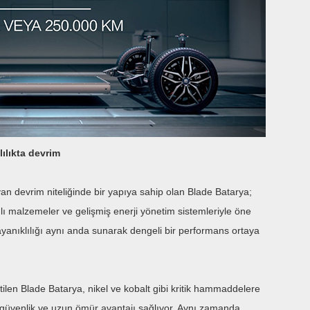
ılıkta devrim
yan devrim niteliğinde bir yapıya sahip olan Blade Batarya;
lı malzemeler ve gelişmiş enerji yönetim sistemleriyle öne
 dayanıklılığı aynı anda sunarak dengeli bir performans ortaya
tilen Blade Batarya, nikel ve kobalt gibi kritik hammaddelere
k güvenlik ve uzun ömür avantajı sağlıyor. Aynı zamanda