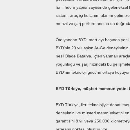
hafif hücre yapısı sayesinde geleneksel
sistem, araç içi kullanım alanını optimiz
menzil ve şarj performansına da doğruda
Öte yandan BYD, mart ayı başında yeni 
BYD’nin 20 yılı aşkın Ar-Ge deneyiminin ür
nesil Blade Batarya, içten yanmalı araçla
yoğunluğu ve şarj hızındaki bu gelişmel
BYD’nin teknoloji gücünü ortaya koyuyor
BYD Türkiye, müşteri memnuniyetini ü
BYD Türkiye, ileri teknolojiyle donatılmı
deneyimini ve müşteri memnuniyetini en 
garantisini 8 yıl veya 250.000 kilometrey
referans noktası oluşturuyor.