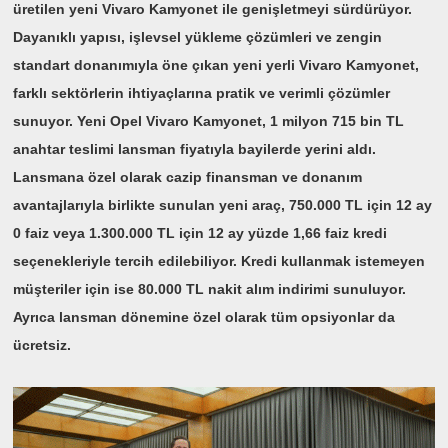
üretilen yeni Vivaro Kamyonet ile genişletmeyi sürdürüyor.
Dayanıklı yapısı, işlevsel yükleme çözümleri ve zengin
standart donanımıyla öne çıkan yeni yerli Vivaro Kamyonet,
farklı sektörlerin ihtiyaçlarına pratik ve verimli çözümler
sunuyor. Yeni Opel Vivaro Kamyonet, 1 milyon 715 bin TL
anahtar teslimi lansman fiyatıyla bayilerde yerini aldı.
Lansmana özel olarak cazip finansman ve donanım
avantajlarıyla birlikte sunulan yeni araç, 750.000 TL için 12 ay
0 faiz veya 1.300.000 TL için 12 ay yüzde 1,66 faiz kredi
seçenekleriyle tercih edilebiliyor. Kredi kullanmak istemeyen
müşteriler için ise 80.000 TL nakit alım indirimi sunuluyor.
Ayrıca lansman dönemine özel olarak tüm opsiyonlar da
ücretsiz.