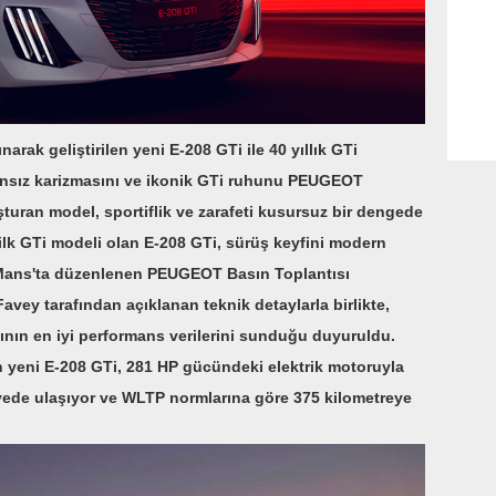
arak geliştirilen yeni E-208 GTi ile 40 yıllık GTi
ransız karizmasını ve ikonik GTi ruhunu PEUGEOT
turan model, sportiflik ve zarafeti kusursuz bir dengede
ilk GTi modeli olan E-208 GTi, sürüş keyfini modern
e Mans'ta düzenlenen PEUGEOT Basın Toplantısı
y tarafından açıklanan teknik detaylarla birlikte,
ıfının en iyi performans verilerini sunduğu duyuruldu.
n yeni E-208 GTi, 281 HP gücündeki elektrik motoruyla
iyede ulaşıyor ve WLTP normlarına göre 375 kilometreye