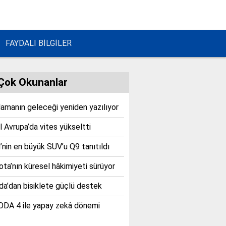
FAYDALI BİLGİLER
Çok Okunanlar
lamanın geleceği yeniden yazılıyor
 Avrupa’da vites yükseltti
’nin en büyük SUV’u Q9 tanıtıldı
ta’nın küresel hâkimiyeti sürüyor
a’dan bisiklete güçlü destek
DA 4 ile yapay zekâ dönemi