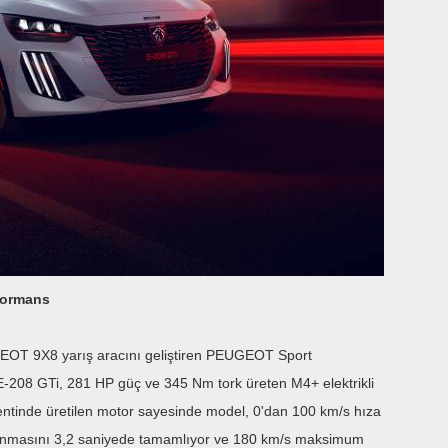
rformans
OT 9X8 yarış aracını geliştiren PEUGEOT Sport
i E-208 GTi, 281 HP güç ve 345 Nm tork üreten M4+ elektrikli
entinde üretilen motor sayesinde model, 0'dan 100 km/s hıza
zlanmasını 3,2 saniyede tamamlıyor ve 180 km/s maksimum