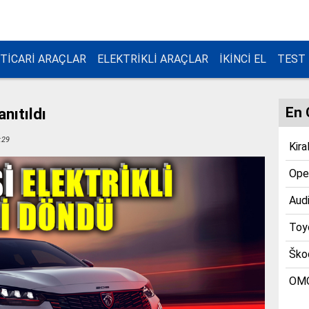
TİCARİ ARAÇLAR
ELEKTRİKLİ ARAÇLAR
İKİNCİ EL
TEST
En 
nıtıldı
:29
Kira
Opel
Audi
Toyo
Škod
OMO