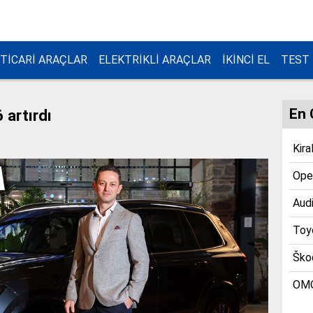
TİCARİ ARAÇLAR
ELEKTRİKLİ ARAÇLAR
İKİNCİ EL
TEST
En 
 artırdı
Kira
Opel
Audi
Toyo
Škod
OMO