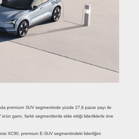
onunda premium SUV segmentinde yüzde 27,6 pazar payı ile
rün gamı, farklı segmentlerde elde ettiği liderliklerle öne
isi XC90, premium E-SUV segmentindeki liderliğini