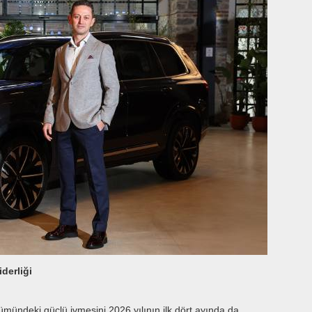
derliği
ümündeki güçlü ivmesini 2026 yılının ilk dört ayında da