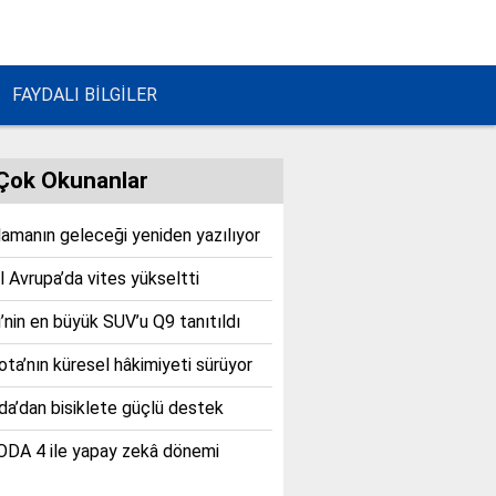
FAYDALI BİLGİLER
Çok Okunanlar
lamanın geleceği yeniden yazılıyor
 Avrupa’da vites yükseltti
’nin en büyük SUV’u Q9 tanıtıldı
ta’nın küresel hâkimiyeti sürüyor
a’dan bisiklete güçlü destek
DA 4 ile yapay zekâ dönemi