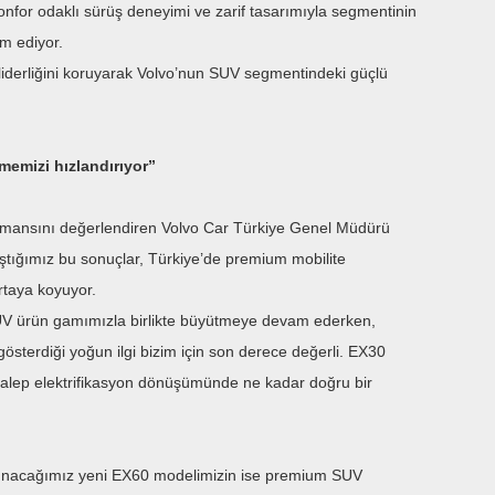
 konfor odaklı sürüş deneyimi ve zarif tasarımıyla segmentinin
m ediyor.
derliğini koruyarak Volvo’nun SUV segmentindeki güçlü
emizi hızlandırıyor”
rformansını değerlendiren Volvo Car Türkiye Genel Müdürü
laştığımız bu sonuçlar, Türkiye’de premium mobilite
ortaya koyuyor.
V ürün gamımızla birlikte büyütmeye devam ederken,
 gösterdiği yoğun ilgi bizim için son derece değerli. EX30
talep elektrifikasyon dönüşümünde ne kadar doğru bir
a sunacağımız yeni EX60 modelimizin ise premium SUV