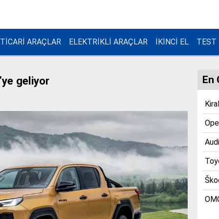
TİCARİ ARAÇLAR
ELEKTRİKLİ ARAÇLAR
İKİNCİ EL
TEST
En 
’ye geliyor
Kira
Opel
Audi
Toyo
Škod
OMO