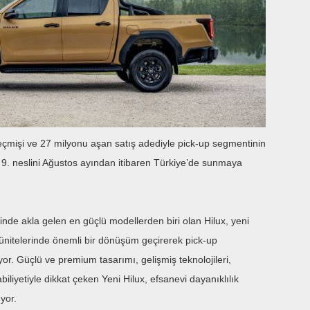
eçmişi ve 27 milyonu aşan satış adediyle pick-up segmentinin
ın 9. neslini Ağustos ayından itibaren Türkiye’de sunmaya
diğinde akla gelen en güçlü modellerden biri olan Hilux, yeni
üç ünitelerinde önemli bir dönüşüm geçirerek pick-up
yor. Güçlü ve premium tasarımı, gelişmiş teknolojileri,
biliyetiyle dikkat çeken Yeni Hilux, efsanevi dayanıklılık
yor.