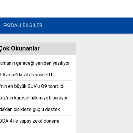
FAYDALI BİLGİLER
Çok Okunanlar
lamanın geleceği yeniden yazılıyor
 Avrupa’da vites yükseltti
’nin en büyük SUV’u Q9 tanıtıldı
ta’nın küresel hâkimiyeti sürüyor
a’dan bisiklete güçlü destek
DA 4 ile yapay zekâ dönemi