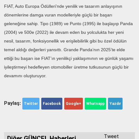
FIAT, Auto Europa Ödülleri’nde yenilik ve tasarım anlayışının
dönemlerine damga vuran modelleriyle güçlü bir başarı
geleneğine sahip. Tipo (1989) ve Punto (1995) ile başlayıp Panda
(2004) ve 500e (2022) ile devam eden bu yolculukta her yeni
nesil, tasarım, fonksiyonellik ve erişilebilirlik gibi bu özel ödülün
temel aldığı değerleri yansıttı. Grande Panda’nın 2025’te elde
ettiği bu başarı ise FIAT’ın yenilikçi yaklaşımının ve günlük yaşamı
iyileştirmeyi hedefleyen otomobiller üretme tutkusunun güçlü bir
devamını oluşturuyor.
Paylaş:
Twitter
Facebook
Google+
Whatsapp
Yazdır
Tweet
Diğer GÜNCEL Haberleri