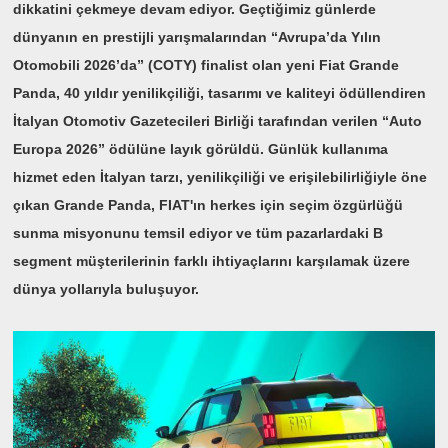
dikkatini çekmeye devam ediyor. Geçtiğimiz günlerde
dünyanın en prestijli yarışmalarından “Avrupa’da Yılın
Otomobili 2026’da” (COTY) finalist olan yeni Fiat Grande
Panda, 40 yıldır yenilikçiliği, tasarımı ve kaliteyi ödüllendiren
İtalyan Otomotiv Gazetecileri Birliği tarafından verilen “Auto
Europa 2026” ödülüne layık görüldü. Günlük kullanıma
hizmet eden İtalyan tarzı, yenilikçiliği ve erişilebilirliğiyle öne
çıkan Grande Panda, FIAT'ın herkes için seçim özgürlüğü
sunma misyonunu temsil ediyor ve tüm pazarlardaki B
segment müşterilerinin farklı ihtiyaçlarını karşılamak üzere
dünya yollarıyla buluşuyor.