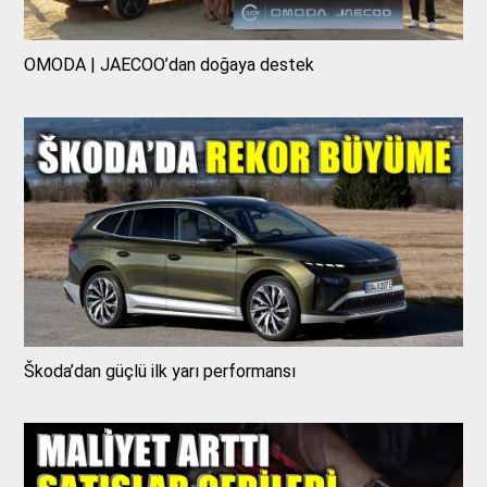
OMODA | JAECOO’dan doğaya destek
Škoda’dan güçlü ilk yarı performansı