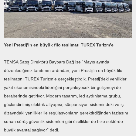
Yeni Prestij’in en büyük filo teslimatı TUREX Turizm’e
TEMSA Satış Direktörü Baybars Dağ ise “Mayıs ayında
düzenlediğimiz tanıtımın ardından, yeni Prestij’in en büyük filo
teslimatını TUREX Turizm’e gerçekleştirdik. Prestij’deki yenilikler
yakıt ekonomisindeki liderliğini perçinleyecek bir gelişmeyi de
beraberinde getiriyor. Modern tasarım, led aydınlatma grubu,
güçlendirilmiş elektrik altyapısı, süspansiyon sistemindeki ve iç
dizayndaki yenilikler ile regülasyonların gerektirdiğinden fazlasını
sunan sürüş güvenlik sistemleri gibi özellikler de bize sektörde
büyük avantaj sağlıyor” dedi.