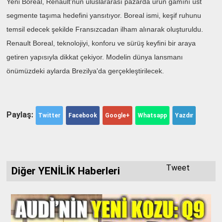
Yeni Boreal, Renault’nun uluslararası pazarda ürün gamını üst
segmente taşıma hedefini yansıtıyor. Boreal ismi, keşif ruhunu
temsil edecek şekilde Fransızcadan ilham alınarak oluşturuldu.
Renault Boreal, teknolojiyi, konforu ve sürüş keyfini bir araya
getiren yapısıyla dikkat çekiyor. Modelin dünya lansmanı
önümüzdeki aylarda Brezilya'da gerçekleştirilecek.
Paylaş:
Twitter
Facebook
Google+
Whatsapp
Yazdır
Tweet
Diğer YENİLİK Haberleri