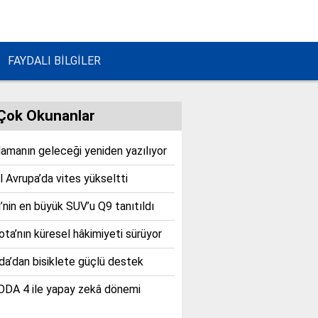
FAYDALI BİLGİLER
Çok Okunanlar
lamanın geleceği yeniden yazılıyor
 Avrupa’da vites yükseltti
’nin en büyük SUV’u Q9 tanıtıldı
ta’nın küresel hâkimiyeti sürüyor
a’dan bisiklete güçlü destek
DA 4 ile yapay zekâ dönemi