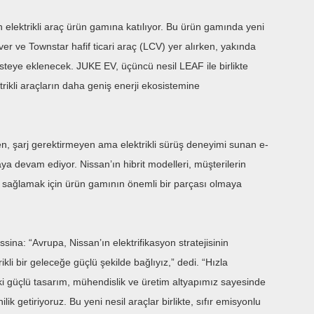
 elektrikli araç ürün gamına katılıyor. Bu ürün gamında yeni
r ve Townstar hafif ticari araç (LCV) yer alırken, yakında
listeye eklenecek. JUKE EV, üçüncü nesil LEAF ile birlikte
trikli araçların daha geniş enerji ekosistemine
rken, şarj gerektirmeyen ama elektrikli sürüş deneyimi sunan e-
ya devam ediyor. Nissan’ın hibrit modelleri, müşterilerin
ini sağlamak için ürün gamının önemli bir parçası olmaya
a: “Avrupa, Nissan’ın elektrifikasyon stratejisinin
li bir geleceğe güçlü şekilde bağlıyız,” dedi. “Hızla
 güçlü tasarım, mühendislik ve üretim altyapımız sayesinde
k getiriyoruz. Bu yeni nesil araçlar birlikte, sıfır emisyonlu