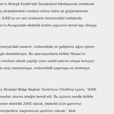
’ın Birleşik Krallık’taki Sunderland fabrikasında üretilecek
araç stratejisindeki merkezi rolünü daha da güçlendirecek.
e JUKE’un ön seri üretiminin önümüzdeki haftalarda
’ın Avrupa’daki elektrikli üretim yapısının temel taşı olmaya
Almanya’daki tasarım, mühendislik ve geliştirme ağını içeren
le destekleniyor. Bu operasyonlarla birlikte Nissan’ın
merkezi olarak yaptığı uzun vadeli yatırım ortaya konuyor
 için araç tasarlamaya, mühendislik yapmaya ve üretmeye
 Stratejisi Bölge Başkan Yardımcısı Clíodhna Lyons, “JUKE
dan okuma isteğini temsil etti. Bu üçüncü nesille birlikte
mamen elektrikli JUKE olarak, elektrikli ürün gamımız
 müşterilere ulaşmamıza yardımcı olacak,” dedi.