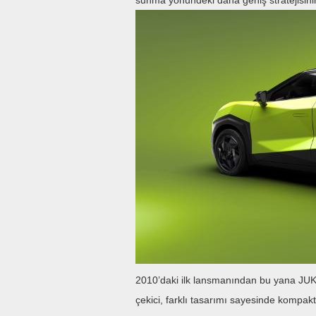
sunma yönündeki daha geniş stratejisinin
2010’daki ilk lansmanından bu yana JUKE,
çekici, farklı tasarımı sayesinde kompakt