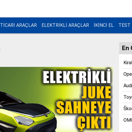
TİCARİ ARAÇLAR
ELEKTRİKLİ ARAÇLAR
İKİNCİ EL
TEST
En 
i
Kira
Opel
Audi
Toyo
Škod
OMO