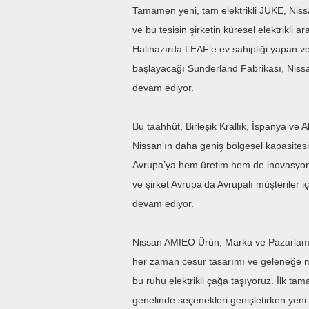
Tamamen yeni, tam elektrikli JUKE, Nissan
ve bu tesisin şirketin küresel elektrikli 
Halihazırda LEAF’e ev sahipliği yapan v
başlayacağı Sunderland Fabrikası, Nissan
devam ediyor.
Bu taahhüt, Birleşik Krallık, İspanya ve 
Nissan’ın daha geniş bölgesel kapasitesiy
Avrupa’ya hem üretim hem de inovasyon 
ve şirket Avrupa’da Avrupalı müşteriler
devam ediyor.
Nissan AMIEO Ürün, Marka ve Pazarlama
her zaman cesur tasarımı ve geleneğe mey
bu ruhu elektrikli çağa taşıyoruz. İlk ta
genelinde seçenekleri genişletirken yeni