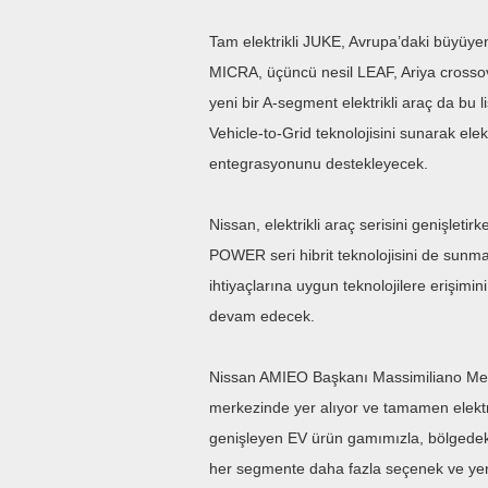
Tam elektrikli JUKE, Avrupa’daki büyüyen
MICRA, üçüncü nesil LEAF, Ariya crossove
yeni bir A-segment elektrikli araç da bu 
Vehicle-to-Grid teknolojisini sunarak elek
entegrasyonunu destekleyecek.
Nissan, elektrikli araç serisini genişleti
POWER seri hibrit teknolojisini de sunma
ihtiyaçlarına uygun teknolojilere erişim
devam edecek.
Nissan AMIEO Başkanı Massimiliano Messin
merkezinde yer alıyor ve tamamen elektrik
genişleyen EV ürün gamımızla, bölgedeki
her segmente daha fazla seçenek ve yenili