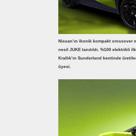
Nissan’ın ikonik kompakt crossover 
nesil JUKE tanıtıldı.
%100 elektrikli il
Krallık’ın Sunderland kentinde üretil
üyesi.