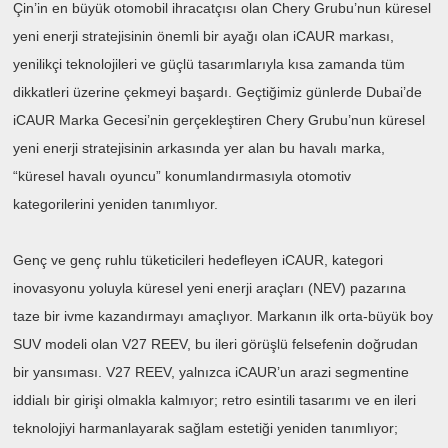
Çin’in en büyük otomobil ihracatçısı olan Chery Grubu’nun küresel
yeni enerji stratejisinin önemli bir ayağı olan iCAUR markası,
yenilikçi teknolojileri ve güçlü tasarımlarıyla kısa zamanda tüm
dikkatleri üzerine çekmeyi başardı. Geçtiğimiz günlerde Dubai’de
iCAUR Marka Gecesi’nin gerçekleştiren Chery Grubu’nun küresel
yeni enerji stratejisinin arkasında yer alan bu havalı marka,
“küresel havalı oyuncu” konumlandırmasıyla otomotiv
kategorilerini yeniden tanımlıyor.
Genç ve genç ruhlu tüketicileri hedefleyen iCAUR, kategori
inovasyonu yoluyla küresel yeni enerji araçları (NEV) pazarına
taze bir ivme kazandırmayı amaçlıyor. Markanın ilk orta-büyük boy
SUV modeli olan V27 REEV, bu ileri görüşlü felsefenin doğrudan
bir yansıması. V27 REEV, yalnızca iCAUR’un arazi segmentine
iddialı bir girişi olmakla kalmıyor; retro esintili tasarımı ve en ileri
teknolojiyi harmanlayarak sağlam estetiği yeniden tanımlıyor;