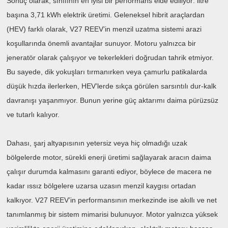
Sonuç olarak, sınıfının en iyisi bir performans elde ediliyor: litre
başına 3,71 kWh elektrik üretimi. Geleneksel hibrit araçlardan
(HEV) farklı olarak, V27 REEV’in menzil uzatma sistemi arazi
koşullarında önemli avantajlar sunuyor. Motoru yalnızca bir
jeneratör olarak çalışıyor ve tekerlekleri doğrudan tahrik etmiyor.
Bu sayede, dik yokuşları tırmanırken veya çamurlu patikalarda
düşük hızda ilerlerken, HEV’lerde sıkça görülen sarsıntılı dur-kalk
davranışı yaşanmıyor. Bunun yerine güç aktarımı daima pürüzsüz
ve tutarlı kalıyor.
Dahası, şarj altyapısının yetersiz veya hiç olmadığı uzak
bölgelerde motor, sürekli enerji üretimi sağlayarak aracın daima
çalışır durumda kalmasını garanti ediyor, böylece de macera ne
kadar ıssız bölgelere uzarsa uzasın menzil kaygısı ortadan
kalkıyor. V27 REEV’in performansının merkezinde ise akıllı ve net
tanımlanmış bir sistem mimarisi bulunuyor. Motor yalnızca yüksek