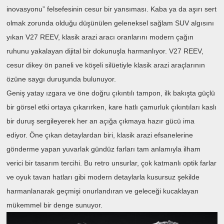
inovasyonu” felsefesinin cesur bir yansıması. Kaba ya da aşırı sert
olmak zorunda olduğu düşünülen geleneksel sağlam SUV algısını
yıkan V27 REEV, klasik arazi aracı oranlarını modern çağın
ruhunu yakalayan dijital bir dokunuşla harmanlıyor. V27 REEV,
cesur dikey ön paneli ve köşeli silüetiyle klasik arazi araçlarının
özüne saygı duruşunda bulunuyor.
Geniş yatay ızgara ve öne doğru çıkıntılı tampon, ilk bakışta güçlü
bir görsel etki ortaya çıkarırken, kare hatlı çamurluk çıkıntıları kaslı
bir duruş sergileyerek her an açığa çıkmaya hazır gücü ima
ediyor. Öne çıkan detaylardan biri, klasik arazi efsanelerine
gönderme yapan yuvarlak gündüz farları tam anlamıyla ilham
verici bir tasarım tercihi. Bu retro unsurlar, çok katmanlı optik farlar
ve oyuk tavan hatları gibi modern detaylarla kusursuz şekilde
harmanlanarak geçmişi onurlandıran ve geleceği kucaklayan
mükemmel bir denge sunuyor.