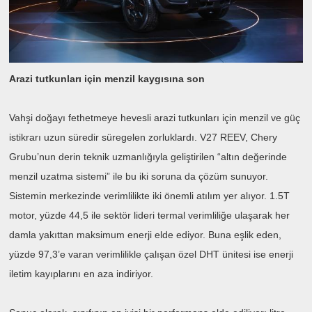
Arazi tutkunları için menzil kaygısına son
Vahşi doğayı fethetmeye hevesli arazi tutkunları için menzil ve güç
istikrarı uzun süredir süregelen zorluklardı. V27 REEV, Chery
Grubu’nun derin teknik uzmanlığıyla geliştirilen “altın değerinde
menzil uzatma sistemi” ile bu iki soruna da çözüm sunuyor.
Sistemin merkezinde verimlilikte iki önemli atılım yer alıyor. 1.5T
motor, yüzde 44,5 ile sektör lideri termal verimliliğe ulaşarak her
damla yakıttan maksimum enerji elde ediyor. Buna eşlik eden,
yüzde 97,3’e varan verimlilikle çalışan özel DHT ünitesi ise enerji
iletim kayıplarını en aza indiriyor.