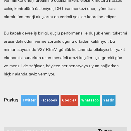
verimlilikte enerji üretimine odaklanırken, elektrik motoru hassas
çekiş kontrolünü üstleniyor; DHT ise merkezi enerji yöneticisi
olarak tüm enerji akışlarını en verimli şekilde koordine ediyor.
Bu kapalı devre iş birliği, güçlü performans ile düşük enerji tüketimi
arasındaki ödün verme zorunluluğunu ortadan kaldırıyor. Bu
mimari sayesinde V27 REEV, günlük kullanımda etkileyici bir yakıt
ekonomisi sunarken uzun mesafeli arazi keşifleri için gerekli güç
ve menzili de sağlıyor, böylece her senaryoya uyum sağlarken
hiçbir alanda taviz vermiyor.
Paylaş:
Twitter
Facebook
Google+
Whatsapp
Yazdır