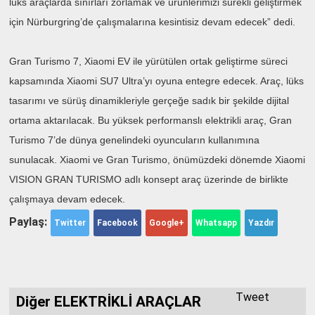
lüks araçlarda sınırları zorlamak ve ürünlerimizi sürekli geliştirmek
için Nürburgring’de çalışmalarına kesintisiz devam edecek” dedi.
Gran Turismo 7, Xiaomi EV ile yürütülen ortak geliştirme süreci
kapsamında Xiaomi SU7 Ultra’yı oyuna entegre edecek. Araç, lüks
tasarımı ve sürüş dinamikleriyle gerçeğe sadık bir şekilde dijital
ortama aktarılacak. Bu yüksek performanslı elektrikli araç, Gran
Turismo 7’de dünya genelindeki oyuncuların kullanımına
sunulacak. Xiaomi ve Gran Turismo, önümüzdeki dönemde Xiaomi
VISION GRAN TURISMO adlı konsept araç üzerinde de birlikte
çalışmaya devam edecek.
Paylaş:
Twitter
Facebook
Google+
Whatsapp
Yazdır
Tweet
Diğer ELEKTRİKLİ ARAÇLAR