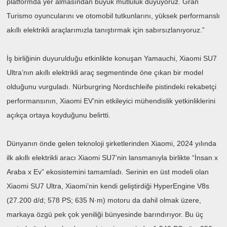
platformda yer almasından büyük mutluluk duyuyoruz. Gran
Turismo oyuncularını ve otomobil tutkunlarını, yüksek performanslı
akıllı elektrikli araçlarımızla tanıştırmak için sabırsızlanıyoruz.”
İş birliğinin duyurulduğu etkinlikte konuşan Yamauchi, Xiaomi SU7
Ultra’nın akıllı elektrikli araç segmentinde öne çıkan bir model
olduğunu vurguladı. Nürburgring Nordschleife pistindeki rekabetçi
performansının, Xiaomi EV’nin etkileyici mühendislik yetkinliklerini
açıkça ortaya koyduğunu belirtti.
Dünyanın önde gelen teknoloji şirketlerinden Xiaomi, 2024 yılında
ilk akıllı elektrikli aracı Xiaomi SU7’nin lansmanıyla birlikte “İnsan x
Araba x Ev” ekosistemini tamamladı. Serinin en üst modeli olan
Xiaomi SU7 Ultra, Xiaomi’nin kendi geliştirdiği HyperEngine V8s
(27.200 d/d; 578 PS; 635 N·m) motoru da dahil olmak üzere,
markaya özgü pek çok yeniliği bünyesinde barındırıyor. Bu üç