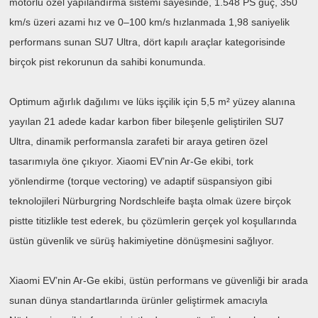
motorlu özel yapılandırma sistemi sayesinde, 1.548 PS güç, 350
km/s üzeri azami hız ve 0–100 km/s hızlanmada 1,98 saniyelik
performans sunan SU7 Ultra, dört kapılı araçlar kategorisinde
birçok pist rekorunun da sahibi konumunda.
Optimum ağırlık dağılımı ve lüks işçilik için 5,5 m² yüzey alanına
yayılan 21 adede kadar karbon fiber bileşenle geliştirilen SU7
Ultra, dinamik performansla zarafeti bir araya getiren özel
tasarımıyla öne çıkıyor. Xiaomi EV’nin Ar-Ge ekibi, tork
yönlendirme (torque vectoring) ve adaptif süspansiyon gibi
teknolojileri Nürburgring Nordschleife başta olmak üzere birçok
pistte titizlikle test ederek, bu çözümlerin gerçek yol koşullarında
üstün güvenlik ve sürüş hakimiyetine dönüşmesini sağlıyor.
Xiaomi EV’nin Ar-Ge ekibi, üstün performans ve güvenliği bir arada
sunan dünya standartlarında ürünler geliştirmek amacıyla