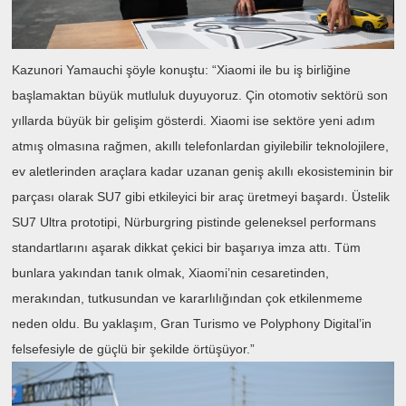
Kazunori Yamauchi şöyle konuştu: “Xiaomi ile bu iş birliğine
başlamaktan büyük mutluluk duyuyoruz. Çin otomotiv sektörü son
yıllarda büyük bir gelişim gösterdi. Xiaomi ise sektöre yeni adım
atmış olmasına rağmen, akıllı telefonlardan giyilebilir teknolojilere,
ev aletlerinden araçlara kadar uzanan geniş akıllı ekosisteminin bir
parçası olarak SU7 gibi etkileyici bir araç üretmeyi başardı. Üstelik
SU7 Ultra prototipi, Nürburgring pistinde geleneksel performans
standartlarını aşarak dikkat çekici bir başarıya imza attı. Tüm
bunlara yakından tanık olmak, Xiaomi’nin cesaretinden,
merakından, tutkusundan ve kararlılığından çok etkilenmeme
neden oldu. Bu yaklaşım, Gran Turismo ve Polyphony Digital’in
felsefesiyle de güçlü bir şekilde örtüşüyor.”