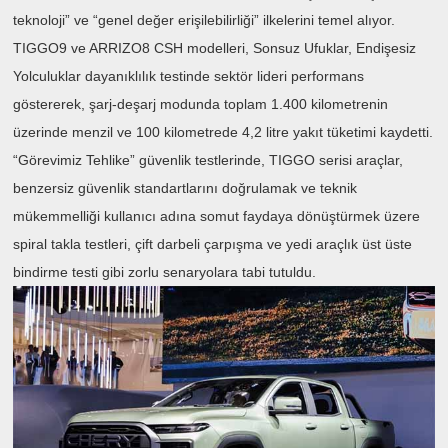
teknoloji” ve “genel değer erişilebilirliği” ilkelerini temel alıyor.
TIGGO9 ve ARRIZO8 CSH modelleri, Sonsuz Ufuklar, Endişesiz
Yolculuklar dayanıklılık testinde sektör lideri performans
göstererek, şarj-deşarj modunda toplam 1.400 kilometrenin
üzerinde menzil ve 100 kilometrede 4,2 litre yakıt tüketimi kaydetti.
“Görevimiz Tehlike” güvenlik testlerinde, TIGGO serisi araçlar,
benzersiz güvenlik standartlarını doğrulamak ve teknik
mükemmelliği kullanıcı adına somut faydaya dönüştürmek üzere
spiral takla testleri, çift darbeli çarpışma ve yedi araçlık üst üste
bindirme testi gibi zorlu senaryolara tabi tutuldu.