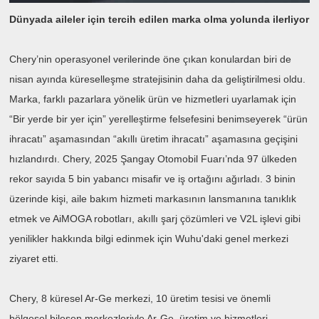
Dünyada aileler için tercih edilen marka olma yolunda ilerliyor
Chery’nin operasyonel verilerinde öne çıkan konulardan biri de
nisan ayında küreselleşme stratejisinin daha da geliştirilmesi oldu.
Marka, farklı pazarlara yönelik ürün ve hizmetleri uyarlamak için
“Bir yerde bir yer için” yerelleştirme felsefesini benimseyerek “ürün
ihracatı” aşamasından “akıllı üretim ihracatı” aşamasına geçişini
hızlandırdı. Chery, 2025 Şangay Otomobil Fuarı’nda 97 ülkeden
rekor sayıda 5 bin yabancı misafir ve iş ortağını ağırladı. 3 binin
üzerinde kişi, aile bakım hizmeti markasının lansmanına tanıklık
etmek ve AiMOGA robotları, akıllı şarj çözümleri ve V2L işlevi gibi
yenilikler hakkında bilgi edinmek için Wuhu'daki genel merkezi
ziyaret etti.
Chery, 8 küresel Ar-Ge merkezi, 10 üretim tesisi ve önemli
bölgesel bileşen merkezleriyle Ar-Ge, üretim ve hizmetleri