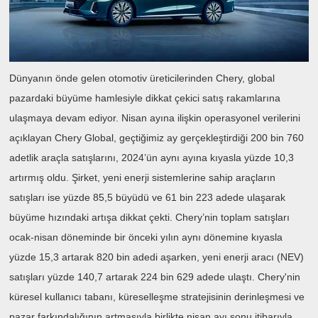
Dünyanın önde gelen otomotiv üreticilerinden Chery, global
pazardaki büyüme hamlesiyle dikkat çekici satış rakamlarına
ulaşmaya devam ediyor. Nisan ayına ilişkin operasyonel verilerini
açıklayan Chery Global, geçtiğimiz ay gerçekleştirdiği 200 bin 760
adetlik araçla satışlarını, 2024’ün aynı ayına kıyasla yüzde 10,3
artırmış oldu. Şirket, yeni enerji sistemlerine sahip araçların
satışları ise yüzde 85,5 büyüdü ve 61 bin 223 adede ulaşarak
büyüme hızındaki artışa dikkat çekti. Chery’nin toplam satışları
ocak-nisan döneminde bir önceki yılın aynı dönemine kıyasla
yüzde 15,3 artarak 820 bin adedi aşarken, yeni enerji aracı (NEV)
satışları yüzde 140,7 artarak 224 bin 629 adede ulaştı. Chery'nin
küresel kullanıcı tabanı, küreselleşme stratejisinin derinleşmesi ve
pazar farkındalığının artmasıyla birlikte nisan ayı sonu itibarıyla