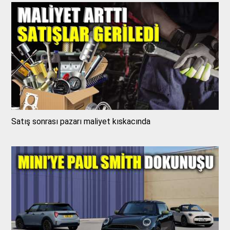
Satış sonrası pazarı maliyet kıskacında