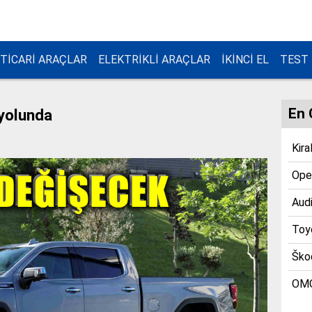
TİCARİ ARAÇLAR
ELEKTRİKLİ ARAÇLAR
İKİNCİ EL
TEST
En 
 yolunda
Kira
Opel
Audi
Toyo
Škod
OMO