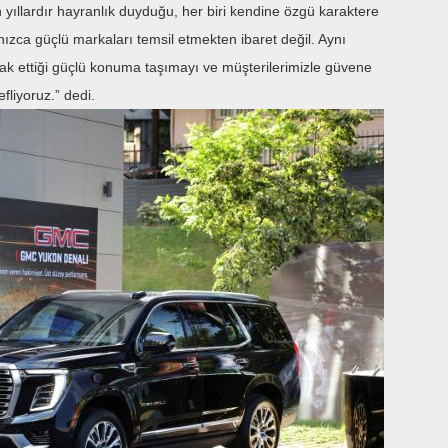
 yıllardır hayranlık duyduğu, her biri kendine özgü karaktere
alnızca güçlü markaları temsil etmekten ibaret değil. Aynı
k ettiği güçlü konuma taşımayı ve müşterilerimizle güvene
fliyoruz.” dedi.