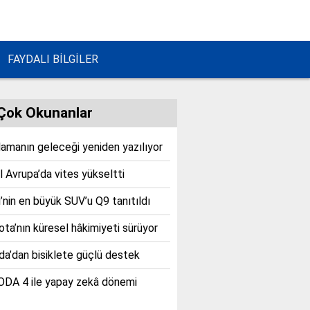
FAYDALI BİLGİLER
Çok Okunanlar
lamanın geleceği yeniden yazılıyor
 Avrupa’da vites yükseltti
’nin en büyük SUV’u Q9 tanıtıldı
ta’nın küresel hâkimiyeti sürüyor
a’dan bisiklete güçlü destek
DA 4 ile yapay zekâ dönemi