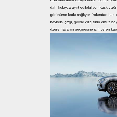
özel detaylarla dizayn edildi. Coupe oran
dahi kolayca ayırt edilebiliyor. Kask vi
görünüme katkı sağlıyor. Yakından bakıld
heykelsi çizgi, gövde çizgisinin omuz bö
üzere havanın geçmesine izin veren kapu