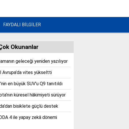
FAYDALI BİLGİLER
Çok Okunanlar
lamanın geleceği yeniden yazılıyor
 Avrupa’da vites yükseltti
’nin en büyük SUV’u Q9 tanıtıldı
ta’nın küresel hâkimiyeti sürüyor
a’dan bisiklete güçlü destek
DA 4 ile yapay zekâ dönemi