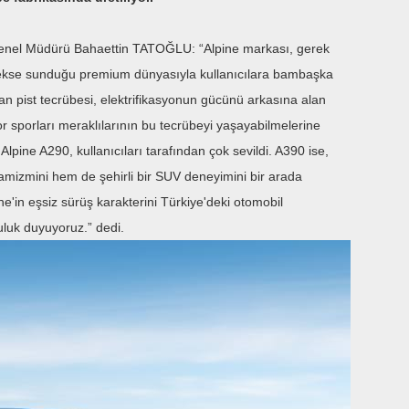
enel Müdürü Bahaettin TATOĞLU: “Alpine markası, gerek
rekse sunduğu premium dünyasıyla kullanıcılara bambaşka
n pist tecrübesi, elektrifikasyonun gücünü arkasına alan
or sporları meraklılarının bu tecrübeyi yaşayabilmelerine
 Alpine A290, kullanıcıları tarafından çok sevildi. A390 ise,
amizmini hem de şehirli bir SUV deneyimini bir arada
ne'in eşsiz sürüş karakterini Türkiye'deki otomobil
uluk duyuyoruz.” dedi.