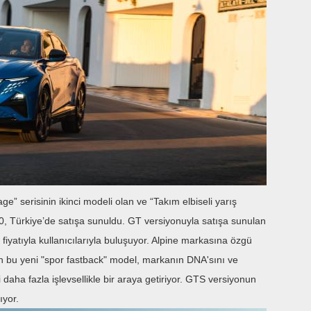
e” serisinin ikinci modeli olan ve “Takım elbiseli yarış
90, Türkiye’de satışa sunuldu. GT versiyonuyla satışa sunulan
iyatıyla kullanıcılarıyla buluşuyor. Alpine markasına özgü
an bu yeni "spor fastback" model, markanın DNA'sını ve
daha fazla işlevsellikle bir araya getiriyor. GTS versiyonun
ıyor.