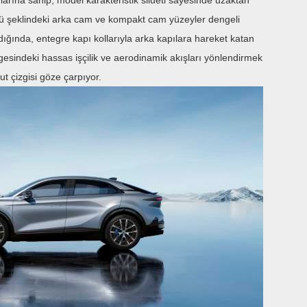
larına sahip, model karakteristik silueti sayesinde uzaktan
zörü şeklindeki arka cam ve kompakt cam yüzeyler dengeli
ığında, entegre kapı kollarıyla arka kapılara hareket katan
lgesindeki hassas işçilik ve aerodinamik akışları yönlendirmek
t çizgisi göze çarpıyor.