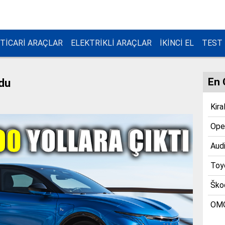
TİCARİ ARAÇLAR
ELEKTRİKLİ ARAÇLAR
İKİNCİ EL
TEST
En 
du
Kira
Opel
Audi
Toyo
Škod
OMO