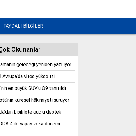
FAYDALI BİLGİLER
Çok Okunanlar
lamanın geleceği yeniden yazılıyor
 Avrupa’da vites yükseltti
’nin en büyük SUV’u Q9 tanıtıldı
ta’nın küresel hâkimiyeti sürüyor
a’dan bisiklete güçlü destek
DA 4 ile yapay zekâ dönemi