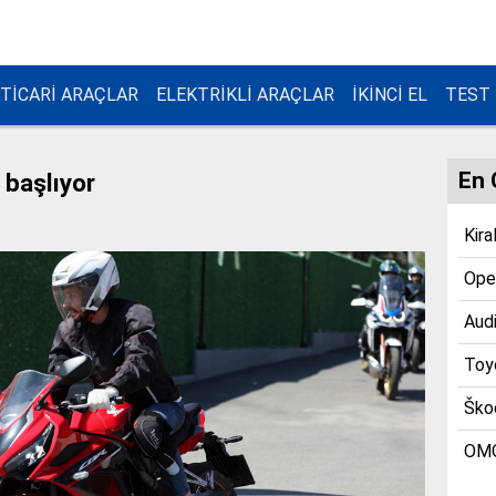
TİCARİ ARAÇLAR
ELEKTRİKLİ ARAÇLAR
İKİNCİ EL
TEST
En 
 başlıyor
Kira
Opel
Audi
Toyo
Škod
OMO