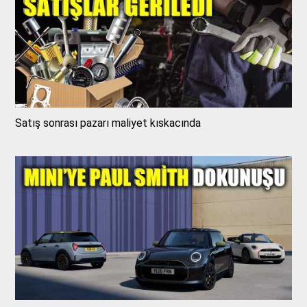
Satış sonrası pazarı maliyet kıskacında